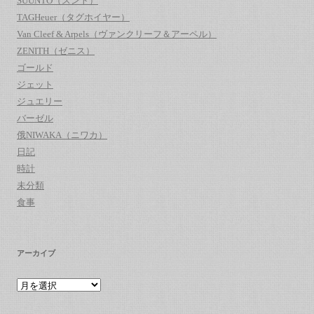
SUUNTO（スント）
TAGHeuer（タグホイヤー）
Van Cleef & Arpels（ヴァンクリーフ＆アーペル）
ZENITH（ゼニス）
ゴールド
ジェット
ジュエリー
バーゼル
俄NIWAKA（ニワカ）
日記
時計
未分類
食事
アーカイブ