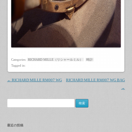
Categories:
RICHARD MILLE（リシャールミル）
時計
Tagged in:
Post navigation
←
RICHARD MILLE RM007 WG
RICHARD MILLE RM007 WG BAG
→
検索:
最近の投稿