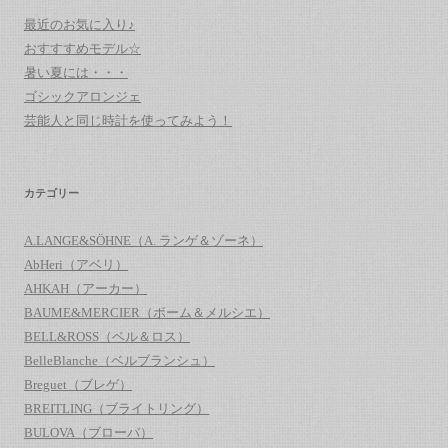
最近のお気に入り♪
おすすすめモデル☆
暑い夏には・・・
ゴシックアロンジェ
芸能人と同じ時計を使ってみよう！
カテゴリー
A.LANGE&SÖHNE（A. ランゲ＆ゾーネ）
AbHeri（アベリ）
AHKAH（アーカー）
BAUME&MERCIER（ボーム＆メルシエ）
BELL&ROSS（ベル＆ロス）
BelleBlanche（ベルブランシュ）
Breguet（ブレゲ）
BREITLING（ブライトリング）
BULOVA（ブローバ）