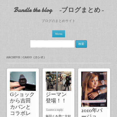
Bundle the blog -ブログまとめ-
ブログのまとめサイト
Skip to content
Menu
検索:
ARCHIVE : CASIO（カシオ）
Gショック
ジーマン
から吉田
登場！！
カバンと
2010年バ
Leave a reply
コラボレ
ージョ
毎回くる度に大好