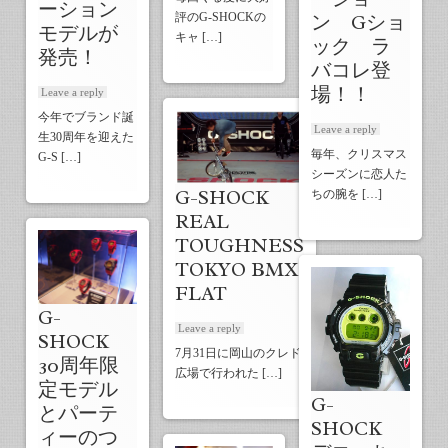
ーション
評のG-SHOCKの
ン Gショ
モデルが
キャ […]
ック ラ
発売！
バコレ登
場！！
Leave a reply
今年でブランド誕
Leave a reply
生30周年を迎えた
毎年、クリスマス
G-S […]
シーズンに恋人た
G-SHOCK
ちの腕を […]
REAL
TOUGHNESS
TOKYO BMX
FLAT
G-
Leave a reply
SHOCK
7月31日に岡山のクレド
30周年限
広場で行われた […]
定モデル
G-
とパーテ
SHOCK
ィーのつ