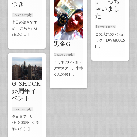
デコっち
づき
ゃいまし
た
Leave a reply
昨日の続きです
Leave a reply
が、 こちらがG-
この人気のGショ
SHOC […]
ック、DW-6900CS
黒金G!!
[…]
Leave a reply
トミヤのGショッ
クマスター、小林
くんのお […]
G-SHOCK
30周年イ
ベント
Leave a reply
昨日まで、G-
SHOCK誕生30周
年のイ […]