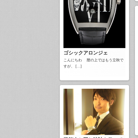
ゴシックアロンジェ
こんにちわ 暦の上ではもう立秋で
すが、 […]