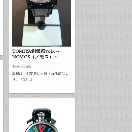
TOMIYA創業祭vol.6～
NOMOS（ノモス）～
Leave a reply
本日は、創業祭に出展される商品よ
り、『N […]