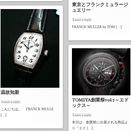
東京とフランクミュラージ
ュエリー
Leave a reply
FRANCK MULLER by TOM […]
温故知新
TOMIYA創業祭vol.7～エド
Leave a reply
ックス～
こんにちは。 FRANCK MULLE
[…]
Leave a reply
本日は、創業祭に出展される商品よ
り『エド […]