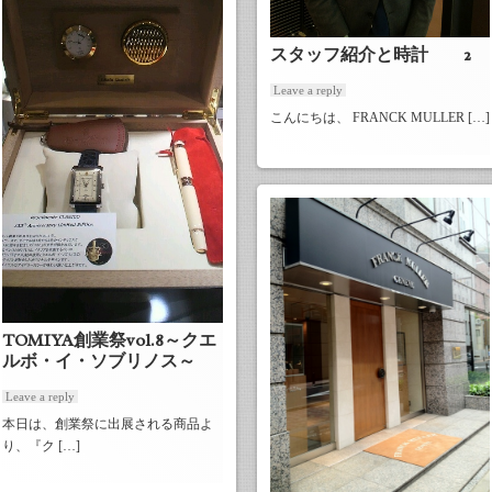
スタッフ紹介と時計 2
Leave a reply
こんにちは、 FRANCK MULLER […]
TOMIYA創業祭vol.8～クエ
ルボ・イ・ソブリノス～
Leave a reply
本日は、創業祭に出展される商品よ
り、『ク […]